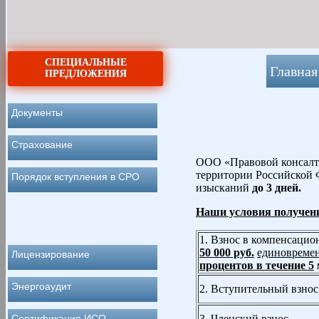
СПЕЦИАЛЬНЫЕ
Главная
ПРЕДЛОЖЕНИЯ
Документы
Страхование
ООО «Правовой консалти
территории Российской 
Порядок вступления в СРО
изысканий
до 3 дней.
Наши условия получе
1. Взнос в компенсаци
50 000 руб.
единовреме
Лицензирование
процентов в течение 5
Энергоаудит
2. Вступительный взнос
Сертификация ИСО
3. Членский взнос