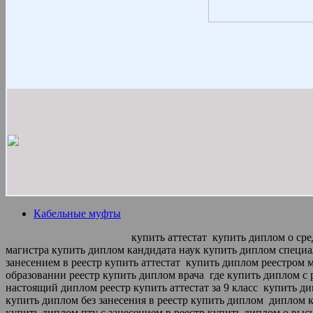
Кабельные муфты
купить аттестат
купить диплом о сре
магистра купить диплом кандидата наук
купить диплом специа
занесением в реестр купить аттестат
купить диплом реестром 
образовании реестр купить диплом врача
где купить диплом с
настоящий диплом реестр купить аттестат за 9 класс
купить ди
купить диплом без занесения в реестр купить диплом
диплом ку
купить диплом пту с занесением в реестр купить диплом о вы