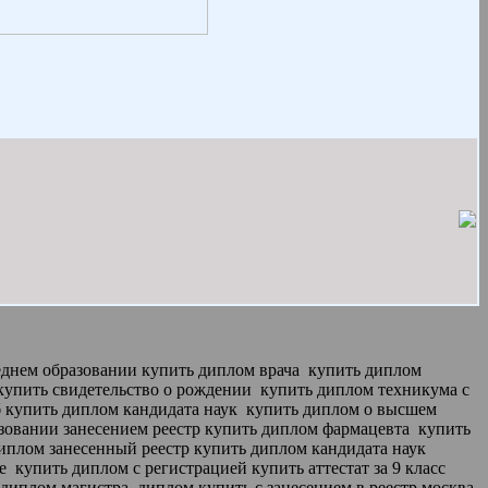
еднем образовании купить диплом врача
купить диплом
 купить свидетельство о рождении
купить диплом техникума с
б купить диплом кандидата наук
купить диплом о высшем
овании занесением реестр купить диплом фармацевта
купить
иплом занесенный реестр купить диплом кандидата наук
ке
купить диплом с регистрацией купить аттестат за 9 класс
 диплом магистра
диплом купить с занесением в реестр москва