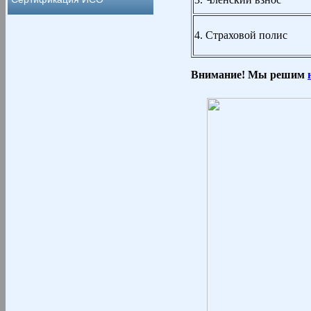
4. Страховой полис
В
нимание!
Мы
реш
им