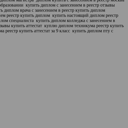
образовании
купить диплом с занесением в реестр отзывы
ь диплом врача с занесением в реестр купить диплом
ем реестр купить диплом
купить настоящий диплом реестр
иплом специалиста
купить диплом колледжа с занесением в
тзывы купить аттестат
куплю диплом техникума реестр купить
 реестр купить аттестат за 9 класс
купить диплом пту с