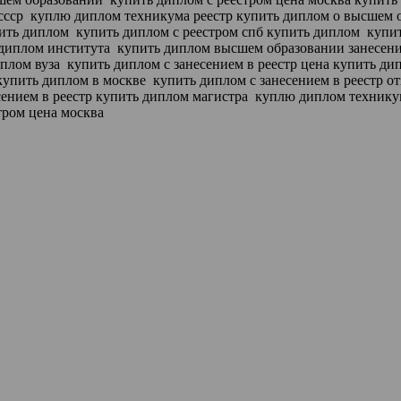
ссср
куплю диплом техникума реестр купить диплом о высшем 
пить диплом
купить диплом с реестром спб купить диплом
купит
 диплом института
купить диплом высшем образовании занесени
иплом вуза
купить диплом с занесением в реестр цена купить д
купить диплом в москве
купить диплом с занесением в реестр о
сением в реестр купить диплом магистра
куплю диплом техникума
тром цена москва