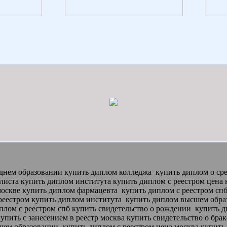
днем образовании купить диплом колледжа
купить диплом о ср
листа купить диплом института
купить диплом с реестром цена
москве купить диплом фармацевта
купить диплом с реестром сп
 реестром купить диплом института
купить диплом высшем образ
плом с реестром спб купить свидетельство о рождении
купить д
пить с занесением в реестр москва купить свидетельство о бра
сшем образовании
купить диплом с реестром цена москва купить